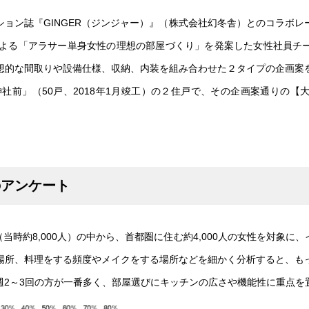
ョン誌『GINGER（ジンジャー）』（株式会社幻冬舎）とのコラボ
働による「アラサー単身女性の理想の部屋づくり」を発案した女性社員
想的な間取りや設備仕様、収納、内装を組み合わせた２タイプの企画案
社前」（50戸、2018年1月竣工）の２住戸で、その企画案通りの
へのアンケート
（当時約8,000人）の中から、首都圏に住む約4,000人の女性を対象
場所、料理をする頻度やメイクをする場所などを細かく分析すると、も
週2～3回の方が一番多く、部屋選びにキッチンの広さや機能性に重点を