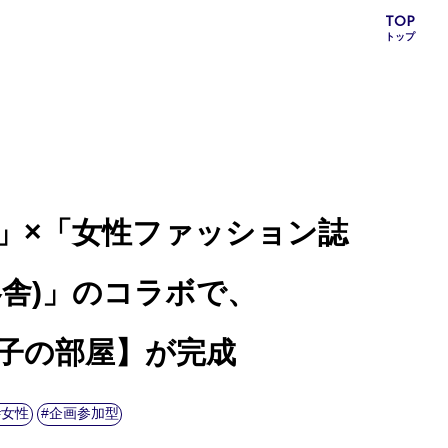
TOP
トップ
」×「女性ファッション誌
幻冬舎)」のコラボで、
子の部屋】が完成
女性
企画参加型