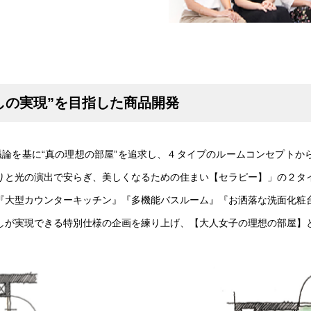
しの実現”を目指した商品開発
議論を基に“真の理想の部屋”を追求し、４タイプのルームコンセプトか
りと光の演出で安らぎ、美しくなるための住まい【セラピー】」の２タ
『大型カウンターキッチン』『多機能バスルーム』『お洒落な洗面化粧
しが実現できる特別仕様の企画を練り上げ、【大人女子の理想の部屋】